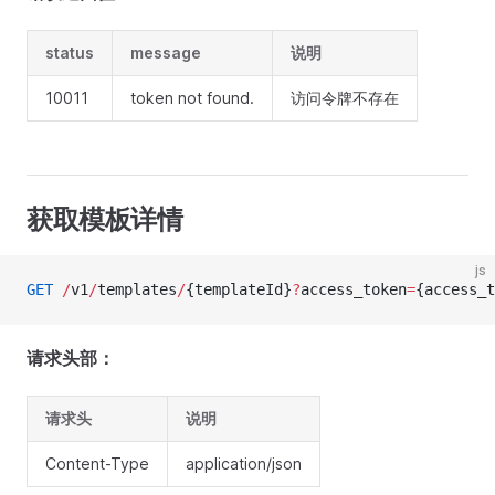
status
message
说明
10011
token not found.
访问令牌不存在
获取模板详情
js
GET
 /
v1
/
templates
/
{templateId}
?
access_token
=
{access_t
请求头部：
请求头
说明
Content-Type
application/json