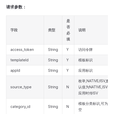
请求参数：
是
否
字段
类型
说明
必
填
access_token
String
Y
访问令牌
templateId
String
Y
模板标识
appId
String
Y
应用标识
枚举,NATIVE/ISV,默
source_type
String
N
认值为NATIVE,ISV
应用时传ISV
模板分类标识,可为
category_id
String
N
空