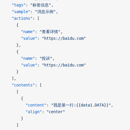
  "tags"
: 
"标签信息"
, 
  "sample"
: 
"消息示例"
, 
  "actions"
: [
    {
      "name"
: 
"查看详情"
, 
      "value"
: 
"https://baidu.com"
    }, 
    {
      "name"
: 
"投诉"
, 
      "value"
: 
"https://baidu.com"
    }
  ], 
  "contents"
: [
    [
      {
        "content"
: 
"我是第一行:{{data1.DATA}}"
, 
        "align"
: 
"center"
      }
    ]