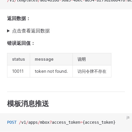
/
v1
/
templates
/
a624d18d
-
98a3
-
4bec
-
a854
-
b279d260b478
?
ac
返回数据：
点击查看返回数据
错误返回值：
status
message
说明
10011
token not found.
访问令牌不存在
模板消息推送
js
POST
 /
v1
/
apps
/
mbox
?
access_token
=
{access_token}