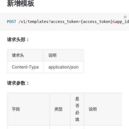
新增模板
js
POST
 /
v1
/
templates
?
access_token
=
{access_token}
&
app_id
请求头部：
请求头
说明
Content-Type
application/json
请求参数：
是
否
字段
类型
说明
必
填