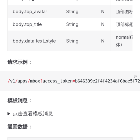
body.top_avatar
String
N
顶部图标
body.top_title
String
N
顶部标题
normal(正常
body.data.text_style
String
N
体)
请求示例：
js
/
v1
/
apps
/
mbox
?
access_token
=
b646339e2f4f4234af6bae5f72
模板消息：
点击查看模板消息
返回数据：