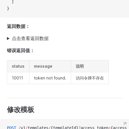
  ]
}
返回数据：
点击查看返回数据
错误返回值：
status
message
说明
10011
token not found.
访问令牌不存在
修改模板
js
POST
 /
v1
/
templates
/
{templateId}
?
access_token
=
{access_