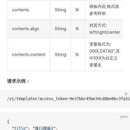
模板内容,格式请
contents
String
N
参考样例
对其方式:
contents.align
String
N
left/right/center
变量格式为:
{XXX.DATA}}",其
contents.content
String
N
中XXX为自定义
变量名
请求示例：
js
/
v1
/
templates
?
access_token
=
9e37bbc45be34cd8be8bc3fa31
json
{
  "title"
: 
"接口模板2"
, 