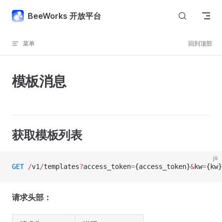
Skip to content
BeeWorks 开放平台
菜单
回到顶部
模板消息
获取模板列表
js
GET
 /
v1
/
templates
?
access_token
=
{access_token}
&
kw
=
{kw}
请求头部：