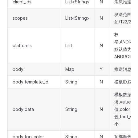
client_ids
List<String>
N
消息推送的
发送范围,组
scopes
List<String>
N
如/122/234/
枚
举,ANDROID
platforms
List
N
默认值为IO
ANDROID
body
Map
Y
推送消息体
body.template_id
String
N
模板ID,模
模板数据,
填,value为
body.data
String
N
值,color为
色,font_s
小
body.top_color
String
N
顶部颜色