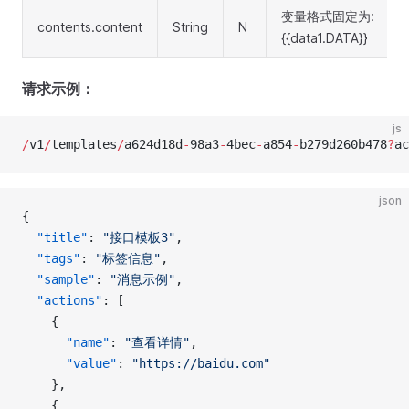
变量格式固定为:
contents.content
String
N
{{data1.DATA}}
请求示例：
js
/
v1
/
templates
/
a624d18d
-
98a3
-
4bec
-
a854
-
b279d260b478
?
ac
json
{
  "title"
: 
"接口模板3"
, 
  "tags"
: 
"标签信息"
, 
  "sample"
: 
"消息示例"
, 
  "actions"
: [
    {
      "name"
: 
"查看详情"
, 
      "value"
: 
"https://baidu.com"
    }, 
    {