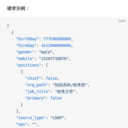
请求示例：
json
[
  {
    "birthDay"
: 
773596800000
, 
    "hireDay"
: 
1612800000000
, 
    "gender"
: 
"male"
, 
    "mobile"
: 
"15207710870"
, 
    "positions"
: [
      {
        "chief"
: 
false
, 
        "org_path"
: 
"恒拓高科/租售部"
, 
        "job_title"
: 
"租售主管"
, 
        "primary"
: 
false
      }
    ], 
    "source_type"
: 
"LDAP"
, 
    "ops"
: 
""
, 