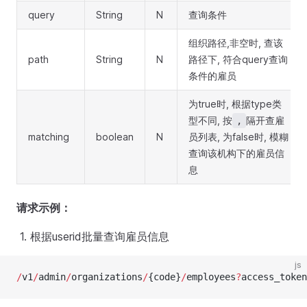
query
String
N
查询条件
组织路径,非空时, 查该
path
String
N
路径下, 符合query查询
条件的雇员
为true时, 根据type类
型不同, 按
隔开查雇
,
matching
boolean
N
员列表, 为false时, 模糊
查询该机构下的雇员信
息
请求示例：
根据userid批量查询雇员信息
js
/
v1
/
admin
/
organizations
/
{code}
/
employees
?
access_token