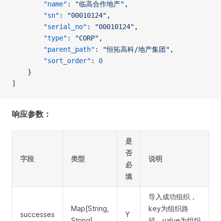
        "name"
: 
"临高合作地产"
, 
        "sn"
: 
"00010124"
, 
        "serial_no"
: 
"00010124"
, 
        "type"
: 
"CORP"
, 
        "parent_path"
: 
"恒拓高科/地产集团"
, 
        "sort_order"
: 
0
    }
]
响应参数：
是
否
字段
类型
说明
必
填
导入成功组织，
Map[String,
key为组织路
successes
Y
String]
径，value为组织