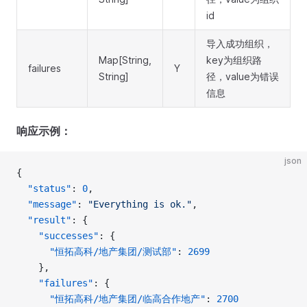
id
导入成功组织，
Map[String,
key为组织路
failures
Y
String]
径，value为错误
信息
响应示例：
json
{
  "status"
: 
0
, 
  "message"
: 
"Everything is ok."
, 
  "result"
: {
    "successes"
: {
      "恒拓高科/地产集团/测试部"
: 
2699
    }, 
    "failures"
: {
      "恒拓高科/地产集团/临高合作地产"
: 
2700