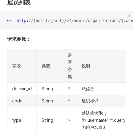
雇员列表
js
GET
 http
:
//{host}:{port}/v1/admin/organizations/{code
请求参数：
是
否
字段
类型
说明
必
填
domain_id
String
Y
域信息
code
String
Y
组织标识
默认值为"id",
type
String
N
为"username"时,query
为用户名查询