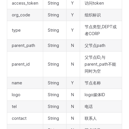
access_token
String
Y
访问token
org_code
String
Y
组织标识
节点类型,DEPT或
type
String
Y
者CORP
parent_path
String
N
父节点path
父节点ID,与
parent_id
String
N
parent_path不能
同时为空
name
String
Y
节点名称
logo
String
N
logo媒体ID
tel
String
N
电话
contact
String
N
联系人