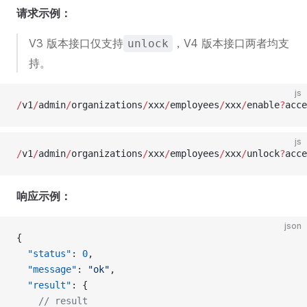
请求示例：
V3 版本接口仅支持
，V4 版本接口两者均支
unlock
持。
js
/
v1
/
admin
/
organizations
/
xxx
/
employees
/
xxx
/
enable
?
acce
js
/
v1
/
admin
/
organizations
/
xxx
/
employees
/
xxx
/
unlock
?
acce
响应示例：
json
{
  "status"
: 
0
,
  "message"
: 
"ok"
,
  "result"
: {
    // result