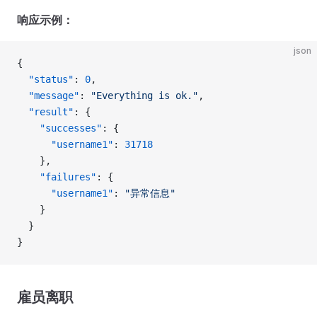
响应示例：
json
{
  "status"
: 
0
, 
  "message"
: 
"Everything is ok."
, 
  "result"
: {
    "successes"
: {
      "username1"
: 
31718
    }, 
    "failures"
: { 
      "username1"
: 
"异常信息"
    }
  }
}
雇员离职