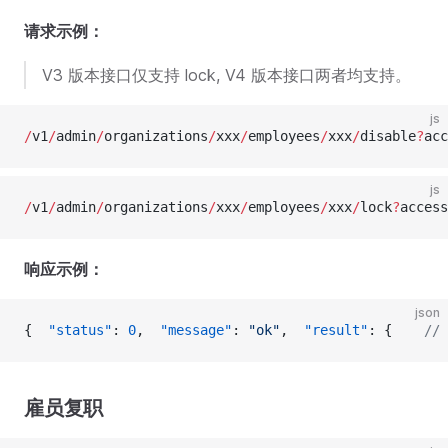
请求示例：
V3 版本接口仅支持 lock, V4 版本接口两者均支持。
js
/
v1
/
admin
/
organizations
/
xxx
/
employees
/
xxx
/
disable
?
acc
js
/
v1
/
admin
/
organizations
/
xxx
/
employees
/
xxx
/
lock
?
access
响应示例：
json
{  
"status"
: 
0
,  
"message"
: 
"ok"
,  
"result"
: {    
// 
雇员复职