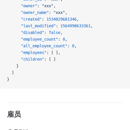
      "owner"
: 
"xxx"
, 
      "owner_name"
: 
"xxx"
, 
      "created"
: 
1534829681346
, 
      "last_modified"
: 
1564998633361
, 
      "disabled"
: 
false
, 
      "employee_count"
: 
0
, 
      "all_employee_count"
: 
0
, 
      "employees"
: [ ], 
      "children"
: [ ]
    }
  ]
}
雇员