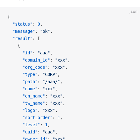
json
{
  "status"
: 
0
, 
  "message"
: 
"ok"
, 
  "result"
: [
    {
      "id"
: 
"aaa"
, 
      "domain_id"
: 
"xxx"
, 
      "org_code"
: 
"xxx"
, 
      "type"
: 
"CORP"
, 
      "path"
: 
"/aaa/"
, 
      "name"
: 
"xxx"
, 
      "en_name"
: 
"xxx"
, 
      "tw_name"
: 
"xxx"
, 
      "logo"
: 
"xxx"
, 
      "sort_order"
: 
1
, 
      "level"
: 
1
, 
      "uuid"
: 
"aaa"
, 
      "owner_id"
: 
"xxx"
, 