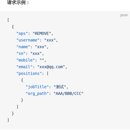
请求示例：
json
[
  {
    "ops"
: 
"REMOVE"
, 
    "username"
: 
"xxx"
, 
    "name"
: 
"xxx"
, 
    "sn"
: 
"xxx"
, 
    "mobile"
: 
""
, 
    "email"
: 
"xxx@qq.com"
, 
    "positions"
: [
      {
        "jobTitle"
: 
"测试"
, 
        "org_path"
: 
"AAA/BBB/CCC"
      }
    ]
  }
]