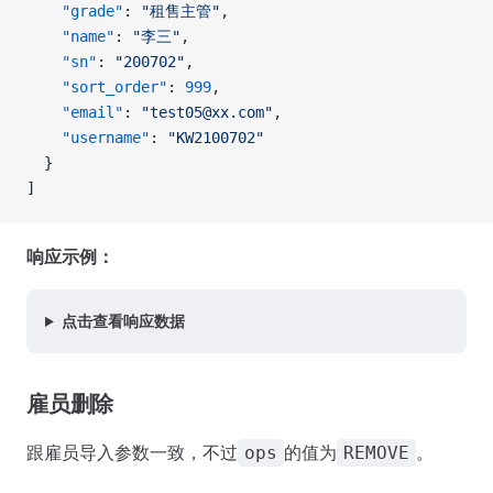
    "grade"
: 
"租售主管"
, 
    "name"
: 
"李三"
, 
    "sn"
: 
"200702"
, 
    "sort_order"
: 
999
, 
    "email"
: 
"test05@xx.com"
, 
    "username"
: 
"KW2100702"
  }
]
响应示例：
点击查看响应数据
雇员删除
跟雇员导入参数一致，不过
的值为
。
ops
REMOVE