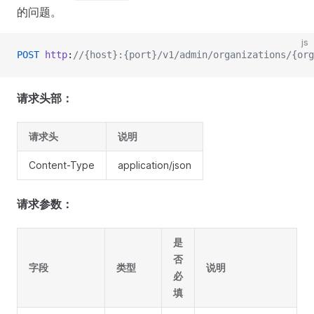
的问题。
js
POST
 http
:
//{host}:{port}/v1/admin/organizations/{org
请求头部：
请求头
说明
Content-Type
application/json
请求参数：
是
否
字段
类型
说明
必
填