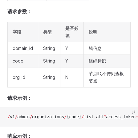
请求参数：
是否必
字段
类型
说明
填
domain_id
String
Y
域信息
code
String
Y
组织标识
节点ID,不传则查根
org_id
String
N
节点
请求示例：
js
/
v1
/
admin
/
organizations
/
{code}
/
list
-
all
?
access_token
=
响应示例：