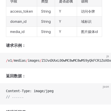
字段
类型
是否必填
说明
access_token
String
Y
访问令牌
domain_id
String
Y
域标识
media_id
String
Y
图片媒体id
请求示例：
js
/
v1
/
medias
/
images
/
Z3JvdXAxL00wMC8wMC8wMS9yQkFCR1ZoX0x
返回数据：
json
Content-Type: image/jpeg
// ......