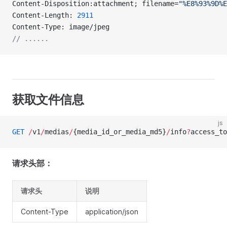
Content-Disposition:attachment; filename=
"%E8%93%9D%E
Content-Length: 
2911
Content-Type: image/jpeg
// ......
获取文件信息
js
GET
 /
v1
/
medias
/
{media_id_or_media_md5}
/
info
?
access_to
请求头部：
请求头
说明
Content-Type
application/json