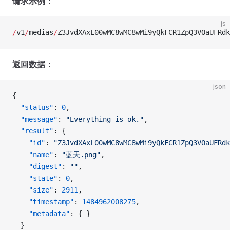
请求示例：
js
/
v1
/
medias
/
Z3JvdXAxL00wMC8wMC8wMi9yQkFCR1ZpQ3VOaUFRdk
返回数据：
json
{
  "status"
: 
0
, 
  "message"
: 
"Everything is ok."
, 
  "result"
: {
    "id"
: 
"Z3JvdXAxL00wMC8wMC8wMi9yQkFCR1ZpQ3VOaUFRdk
    "name"
: 
"蓝天.png"
, 
    "digest"
: 
""
, 
    "state"
: 
0
, 
    "size"
: 
2911
, 
    "timestamp"
: 
1484962008275
, 
    "metadata"
: { }
  }