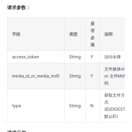
请求参数：
是
否
字段
类型
说明
必
填
access_token
String
Y
访问令牌
文件媒体id
media_id_or_media_md5
String
Y
or 文件Md5
码
获取文件方
式
type
String
N
(ID/DIGEST,
默认ID)